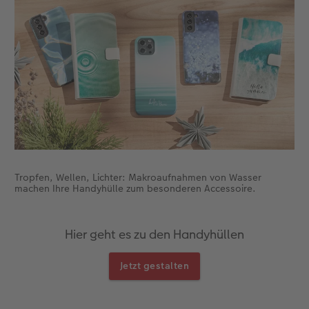
Foto-Kochbuch
Neuheiten
Neuheiten
CEWE myPhotos
Neuheiten
Neuheiten
Neuheiten
Neuheiten
Extras
Extras
Tropfen, Wellen, Lichter: Makroaufnahmen von Wasser
machen Ihre Handyhülle zum besonderen Accessoire.
Hier geht es zu den Handyhüllen
Jetzt gestalten