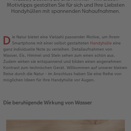
Erinnerungstasche
hexxas
Bilderboxen
Sofortfotos
Fototassen
Geburtskarten
Silikonhüllen
Papierqualitäten
Danke sagen
Erste Schritte
Motivtipps gestalten Sie für sich und Ihre Liebsten
Handyhüllen mit spannenden Nahaufnahmen.
Personalisierter Schuber
Acrylglas
Fotosets
Sofortfotos mit Rahmen
Emaille Becher
Taufkarten
Handykette
Bestellwege
für Männer
Softwaretipps
Bestellwege
Alu Dibond
Fotosticker
Sofortfotos mit Text
Trinkflasche
Postkarten Sets
Kunststoffhüllen
Designvorlagen
für Frauen
Videotutorials
D
ie Natur bietet eine Vielzahl passender Motive, um Ihrem
Smartphone mit einer selbst gestalteten
Handyhülle
eine
Inspiration
Gallery Print
Art Prints
Sofortfotos mit Design
Dekoration
Postkarten verschicken
Lederhüllen
Kalender mit fertigem Design
für Freundinnen
ganz individuelle Note zu verleihen. Detailaufnahmen von
Wasser, Eis, Himmel und Stein sehen zum einen schön aus.
Jahrbuch
Hartschaum
Rahmen
Sofortfotostreifen
Schule & Büro
Fotokarten
Holzhüllen
Gestaltungsideen
für Kinder
Zudem wirken sie entspannend und bilden einen angenehmen
Kontrast zum technischen Gerät. Willkommen auf unserer kleinen
Reisefotobuch
Foto auf Holz
Fotogrößen & Formate
Sofortfotogrußkarten
Textilien
Digitale Grußkarte
Bio-based Case
CEWE myPhotos
für Großeltern
Reise durch die Natur - im Anschluss haben Sie eine Reihe von
möglichen Ideen für Ihre Handyhülle vor Augen.
Kundenbeispiele
Mehrteiler
Bestellwege
Sofortfotosets
Art Prints
Bestellwege
Mit Design
Neuheiten
für Tierfreunde
Webinare & VHS
Bestellwege
Last Minute Fotos
Sofortfotocollagen
Faber-Castell
Papierqualitäten
Bestellwege
Extras
Einfach & schnell gestaltet
Die beruhigende Wirkung von Wasser
Erste Schritte
Ideen zur Wandgestaltung
CEWE myPhotos
Mehrteilige Sofortfotos
Foto-Geschenkbox
Weitere Anlässe
Inspiration
Besondere Geschenkideen
Fotobuch erstellen
CEWE myPhotos
Fotos digitalisieren
Retro Minis
Neuheiten
CEWE myPhotos
CEWE myPhotos
CEWE myPhotos