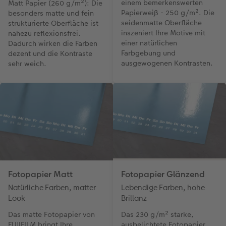
einem bemerkenswerten
Matt Papier (260 g/m²): Die
Papierweiß - 250 g/m². Die
besonders matte und fein
seidenmatte Oberfläche
strukturierte Oberfläche ist
inszeniert Ihre Motive mit
nahezu reflexionsfrei.
einer natürlichen
Dadurch wirken die Farben
Farbgebung und
dezent und die Kontraste
ausgewogenen Kontrasten.
sehr weich.
Fotopapier Matt
Fotopapier Glänzend
Natürliche Farben, matter
Lebendige Farben, hohe
Look
Brillanz
Das matte Fotopapier von
Das 230 g/m² starke,
FUJIFILM bringt Ihre
ausbelichtete Fotopapier