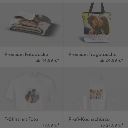
Fotobuch erstellen
CEWE myPhotos
Fotos digitalisieren
Retro Minis
Neuheiten
CEWE myPhotos
CEWE myPhotos
CEWE myPhotos
Foto-Kochbuch
Neuheiten
Neuheiten
CEWE myPhotos
Neuheiten
Neuheiten
Neuheiten
Neuheiten
Extras
Extras
Premium Fotodecke
Premium Tragetasche
44,99 €
*
24,99 €
*
ab
ab
T-Shirt mit Foto
Profi-Kochschürze
17,99 €
*
21,99 €
*
ab