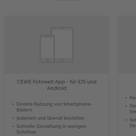
CEWE Fotowelt App - für iOS und
Android
Ke
Direkte Nutzung von Smartphone-
Ge
Bildern
Sm
Jederzeit und überall bestellen
Se
De
Schnelle Gestaltung in wenigen
Schritten