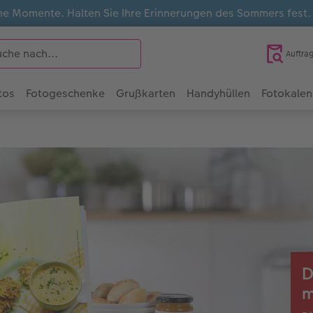
e Momente. Halten Sie Ihre Erinnerungen des Sommers fest
Auftra
tos
Fotogeschenke
Grußkarten
Handyhüllen
Fotokalen
D
m