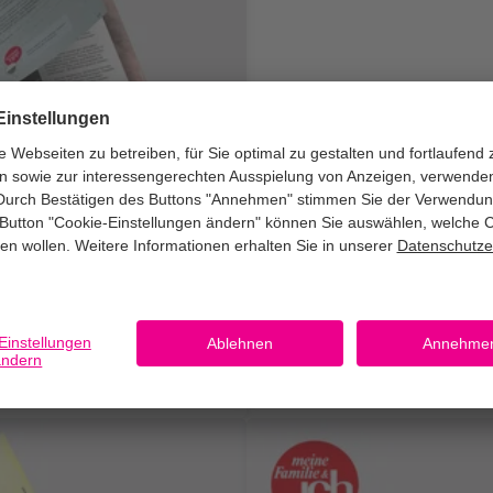
it Ihren schönsten
n können.