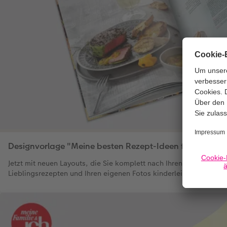
Designvorlage "Meine besten Rezept-Ideen für Gäste"
Jetzt mit neuen Layouts, die Sie komplett nach Ihren Wünschen m
Lieblingsrezepten und Ihren eigenen Fotos kinderleicht ergänze