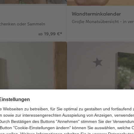
Wandterminkalender
Große Monatsübersicht - in ver
rschenken oder Sammeln
19,99 €
*
ab