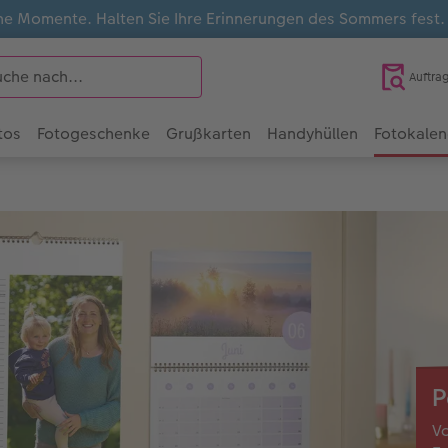
e Momente. Halten Sie Ihre Erinnerungen des Sommers fest
Auftra
tos
Fotogeschenke
Grußkarten
Handyhüllen
Fotokalen
P
Vo