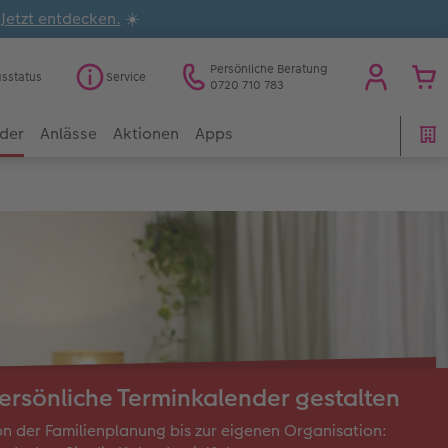
.
Jetzt entdecken.
☀️
Persönliche Beratung
gsstatus
Service
0720 710 783
der
Anlässe
Aktionen
Apps
ersönliche Terminkalender gestalten
n der Familienplanung bis zur eigenen Organisation: