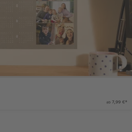
7,99 €
*
ab