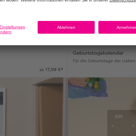
Geburtstagskalender
Für die Geburtstage der Lieben
17,99 €
*
ab