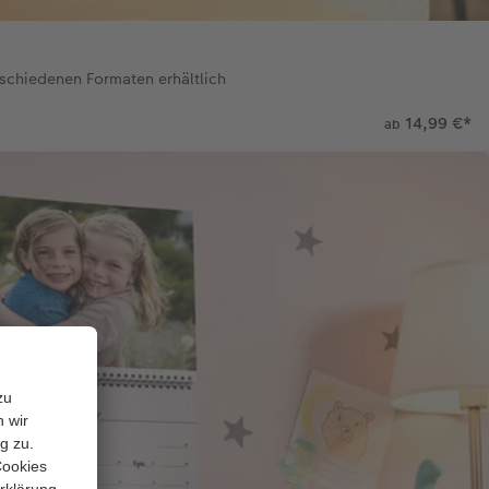
schiedenen Formaten erhältlich
14,99 €
*
ab