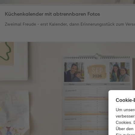
Küchenkalender mit abtrennbaren Fotos
Zweimal Freude - erst Kalender, dann Erinnerungsstück zum Ve