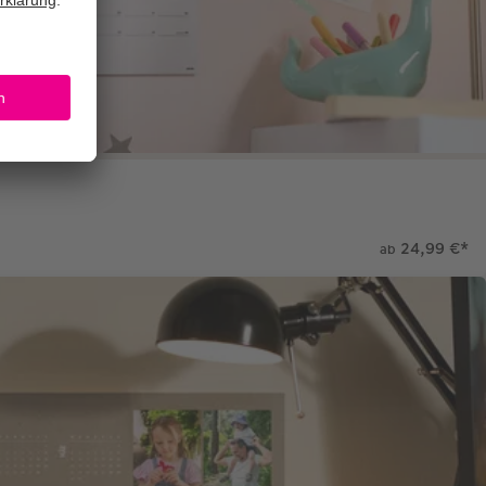
24,99 €
*
ab