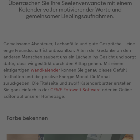
Erinnerungstasche
hexxas
Bilderboxen
Sofortfotos
Fototassen
Geburtskarten
Silikonhüllen
Papierqualitäten
Danke sagen
Erste Schritte
Überraschen Sie Ihre Seelenverwandte mit einem
Kalender voller motivierender Worte und
gemeinsamer Lieblingsaufnahmen.
Personalisierter Schuber
Acrylglas
Fotosets
Sofortfotos mit Rahmen
Emaille Becher
Taufkarten
Handykette
Bestellwege
für Männer
Softwaretipps
Bestellwege
Alu Dibond
Fotosticker
Sofortfotos mit Text
Trinkflasche
Postkarten Sets
Kunststoffhüllen
Designvorlagen
für Frauen
Videotutorials
Gemeinsame Abenteuer, Lachanfälle und gute Gespräche – eine
Inspiration
Gallery Print
Art Prints
Sofortfotos mit Design
Dekoration
Postkarten verschicken
Lederhüllen
Kalender mit fertigem Design
für Freundinnen
enge Freundschaft ist unbezahlbar. Allein der Gedanke an den
anderen Menschen zaubert uns ein Lächeln ins Gesicht und sorgt
Jahrbuch
Hartschaum
Rahmen
Sofortfotostreifen
Schule & Büro
Fotokarten
Holzhüllen
Gestaltungsideen
für Kinder
dafür, dass wir gestärkt durch den Alltag gehen. Mit einem
einzigartigen
Wandkalender
können Sie genau dieses Gefühl
festhalten und die positive Energie Monat für Monat
Reisefotobuch
Foto auf Holz
Fotogrößen & Formate
Sofortfotogrußkarten
Textilien
Digitale Grußkarte
Bio-based Case
CEWE myPhotos
für Großeltern
zurückgeben. Die Titelseite und zwölf Kalenderblätter erstellen
Sie ganz einfach in der
CEWE Fotowelt Software
oder im Online-
Kundenbeispiele
Mehrteiler
Bestellwege
Sofortfotosets
Art Prints
Bestellwege
Mit Design
Neuheiten
für Tierfreunde
Editor auf unserer Homepage.
Webinare & VHS
Bestellwege
Last Minute Fotos
Sofortfotocollagen
Faber-Castell
Papierqualitäten
Bestellwege
Extras
Einfach & schnell gestaltet
Farbe bekennen
Erste Schritte
Ideen zur Wandgestaltung
CEWE myPhotos
Mehrteilige Sofortfotos
Foto-Geschenkbox
Weitere Anlässe
Inspiration
Besondere Geschenkideen
Fotobuch erstellen
CEWE myPhotos
Fotos digitalisieren
Retro Minis
Neuheiten
CEWE myPhotos
CEWE myPhotos
CEWE myPhotos