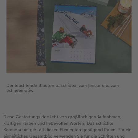
Foto-Kochbuch
Neuheiten
Neuheiten
CEWE myPhotos
Neuheiten
Neuheiten
Neuheiten
Neuheiten
Extras
Extras
Der leuchtende Blauton passt ideal zum Januar und zum
Schneemotiv.
Diese Gestaltungsidee lebt von großflächigen Aufnahmen,
kräftigen Farben und liebevollen Worten. Das schlichte
Kalendarium gibt all diesen Elementen genügend Raum. Für ein
einheitliches Gesamtbild verwenden Sie für die Schriften und