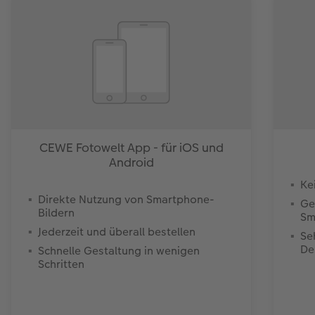
CEWE Fotowelt App - für iOS und
Android
Ke
Direkte Nutzung von Smartphone-
Ge
Bildern
Sm
Jederzeit und überall bestellen
Se
De
Schnelle Gestaltung in wenigen
Schritten