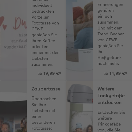
Erinnerungen
individuell
gehören
bedruckten
einfach
Porzellan
zusammen.
Fototasse von
Und mit dem
CEWE
Trend-Becher
genießen Sie
von CEWE
Ihren Kaffee
genießen Sie
oder Tee
Ihr
immer mit den
Heißgetränk
Liebsten
noch mehr.
zusammen.
19,99 €
*
14,99 €
*
ab
ab
Zaubertasse
Weitere
Trinkgefäße
Überraschen
entdecken
Sie Ihre
Liebsten mit
Entdecken Sie
einer
weitere
besonderen
Trinkgefäße
Fototasse:
von, die Sie