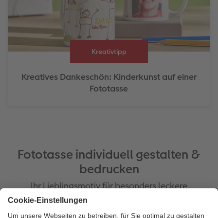
Kreativtipp
Kreatives Dankeschön: Kinderkunst auf einer
Fototasse
Fototasse individuell gestalten &
bedrucken
Ihr Lieblingsmotiv für besonders leckere
Heißgetränke