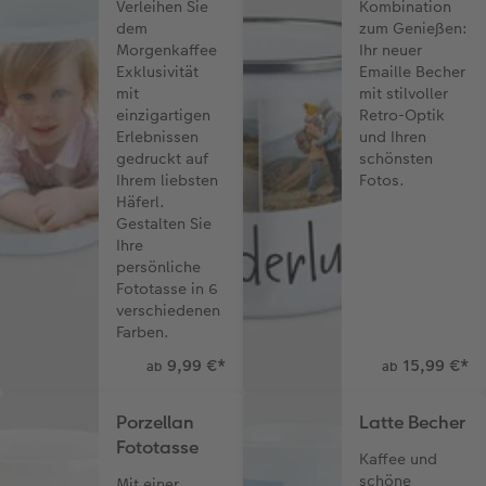
Verleihen Sie
Kombination
dem
zum Genießen:
Fotobuch erstellen
CEWE myPhotos
Fotos digitalisieren
Retro Minis
Neuheiten
CEWE myPhotos
CEWE myPhotos
CEWE myPhotos
Morgenkaffee
Ihr neuer
Exklusivität
Emaille Becher
mit
mit stilvoller
Foto-Kochbuch
Neuheiten
Neuheiten
CEWE myPhotos
Neuheiten
Neuheiten
Neuheiten
einzigartigen
Retro-Optik
Erlebnissen
und Ihren
Neuheiten
Extras
Extras
gedruckt auf
schönsten
Ihrem liebsten
Fotos.
Häferl.
Gestalten Sie
Ihre
persönliche
Fototasse in 6
verschiedenen
Farben.
9,99 €
*
15,99 €
*
ab
ab
Porzellan
Latte Becher
Fototasse
Kaffee und
schöne
Mit einer