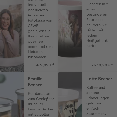
Liebsten mit
individuell
einer
bedruckten
besonderen
Porzellan
Fototasse:
Fototasse von
Zaubern Sie
CEWE
Bilder mit
genießen Sie
jedem
Ihren Kaffee
Heißgetränk
oder Tee
herbei.
immer mit den
Liebsten
zusammen.
9,99 €
*
19,99 €
*
ab
ab
Emaille
Latte Becher
Becher
Kaffee und
schöne
Kombination
Erinnerungen
zum Genießen:
gehören
Ihr neuer
einfach
Emaille Becher
zusammen.
mit stilvoller