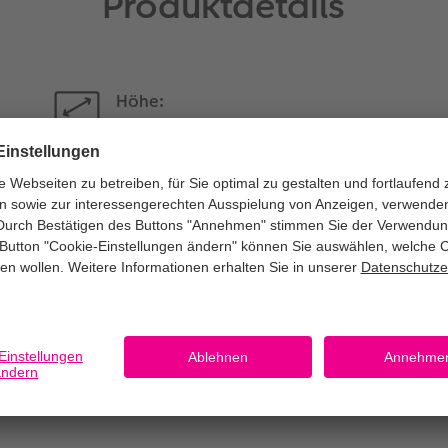
Produktdetails
Höhe:
9,5 cm
Empfehlung:
Handwäsche