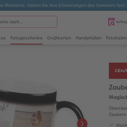
e Momente. Halten Sie Ihre Erinnerungen des Sommers fest
Auftra
tos
Fotogeschenke
Grußkarten
Handyhüllen
Fotokalen
Zaube
Magisc
Überrasc
Zaubern 
Hoch