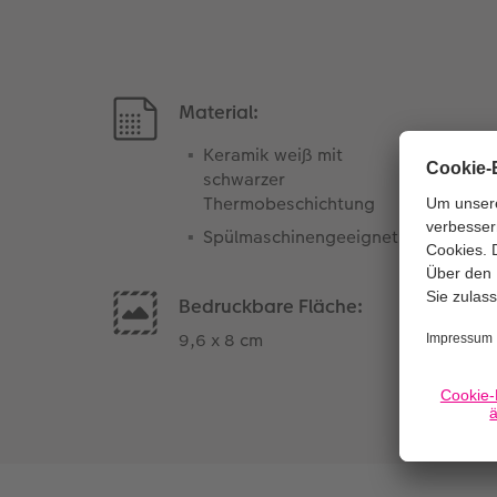
Material:
Keramik weiß mit
schwarzer
Thermobeschichtung
Spülmaschinengeeignet
Bedruckbare Fläche:
9,6 x 8 cm