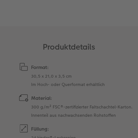
Fotobuch erstellen
CEWE myPhotos
Fotos digitalisieren
Retro Minis
Neuheiten
CEWE myPhotos
CEWE myPhotos
CEWE myPhotos
Foto-Kochbuch
Neuheiten
Neuheiten
CEWE myPhotos
Neuheiten
Neuheiten
Neuheiten
Neuheiten
Extras
Extras
Produktdetails
Format:
30,5 x 21,0 x 3,5 cm
Im Hoch- oder Querformat erhältlich
Material:
300 g/m² FSC®-zertifizierter Faltschachtel-Karton.
Innenteil aus nachwachsenden Rohstoffen
Füllung:
24 kinder®-Leckereien