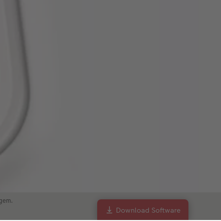
 gem.
Download Software