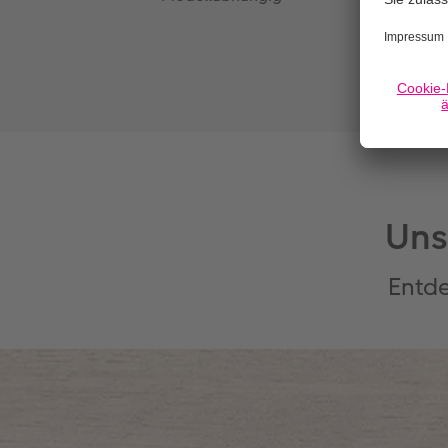
Uns
Entde