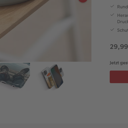
Rund
Hera
Druc
Schu
29,9
Jetzt ges