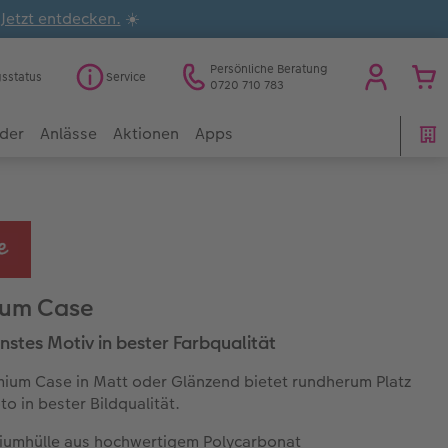
.
Jetzt entdecken.
☀️
Persönliche Beratung
gsstatus
Service
0720 710 783
der
Anlässe
Aktionen
Apps
ium Case
önstes Motiv in bester Farbqualität
ium Case in Matt oder Glänzend bietet rundherum Platz
oto in bester Bildqualität.
iumhülle aus hochwertigem Polycarbonat