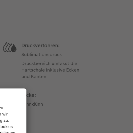
Druckverfahren:
Sublimationsdruck
Druckbereich umfasst die
Hartschale inklusive Ecken
und Kanten
Dicke:
sehr dünn