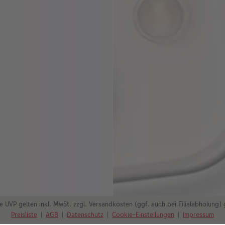
e UVP gelten inkl. MwSt. zzgl. Versandkosten (ggf. auch bei Filialabholung)
Preisliste
|
AGB
|
Datenschutz
|
Cookie-Einstellungen
|
Impressum