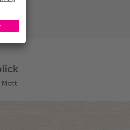
lick
d Matt