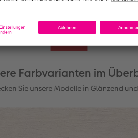
ere Farbvarianten im Überb
cken Sie unsere Modelle in Glänzend un