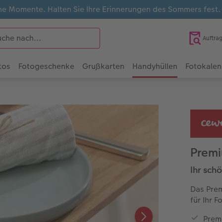
e Momente. Halten Sie Ihre Erinnerungen des Sommers fest
Auftra
tos
Fotogeschenke
Grußkarten
Handyhüllen
Fotokalen
Prem
Ihr sch
Das Prem
für Ihr F
Prem