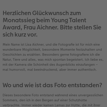
Erinnerungstasche
hexxas
Bilderboxen
Sofortfotos
Fototassen
Geburtskarten
Silikonhüllen
Papierqualitäten
Danke sagen
Erste Schritte
Herzlichen Glückwunsch zum
Personalisierter Schuber
Acrylglas
Fotosets
Sofortfotos mit Rahmen
Emaille Becher
Taufkarten
Handykette
Bestellwege
für Männer
Softwaretipps
Monatssieg beim Young Talent
Bestellwege
Alu Dibond
Fotosticker
Sofortfotos mit Text
Trinkflasche
Postkarten Sets
Kunststoffhüllen
Designvorlagen
für Frauen
Videotutorials
Award, Frau Aichner. Bitte stellen Sie
sich kurz vor.
Inspiration
Gallery Print
Art Prints
Sofortfotos mit Design
Dekoration
Postkarten verschicken
Lederhüllen
Kalender mit fertigem Design
für Freundinnen
Mein Name ist Lisa Aichner, und die Fotografie ist für mich eine
Jahrbuch
Hartschaum
Rahmen
Sofortfotostreifen
Schule & Büro
Fotokarten
Holzhüllen
Gestaltungsideen
für Kinder
wunderbare Möglichkeit, besondere Momente festzuhalten und
Geschichten zu erzählen. Besonders gerne fotografiere ich die
Reisefotobuch
Foto auf Holz
Fotogrößen & Formate
Sofortfotogrußkarten
Textilien
Digitale Grußkarte
Bio-based Case
CEWE myPhotos
für Großeltern
Natur, Tiere und alles, was mich spontan begeistert. Ich liebe es,
mit der Kamera die Schönheit des Augenblicks einzufangen –
mal humorvoll, mal beeindruckend, aber immer authentisch.
Kundenbeispiele
Mehrteiler
Bestellwege
Sofortfotosets
Art Prints
Bestellwege
Mit Design
Neuheiten
für Tierfreunde
Webinare & VHS
Bestellwege
Last Minute Fotos
Sofortfotocollagen
Faber-Castell
Papierqualitäten
Bestellwege
Extras
Einfach & schnell gestaltet
Wo und wie ist das Foto entstanden?
Erste Schritte
Ideen zur Wandgestaltung
CEWE myPhotos
Mehrteilige Sofortfotos
Foto-Geschenkbox
Weitere Anlässe
Inspiration
Besondere Geschenkideen
Dieses besondere Foto entstand während eines unvergesslichen
Sommers, den ich in den Bergen auf einer Schutzhütte
Fotobuch erstellen
CEWE myPhotos
Fotos digitalisieren
Retro Minis
Neuheiten
CEWE myPhotos
CEWE myPhotos
CEWE myPhotos
verbrachte. Immer wieder kamen Lamas zur Hütte, die mit ihrer