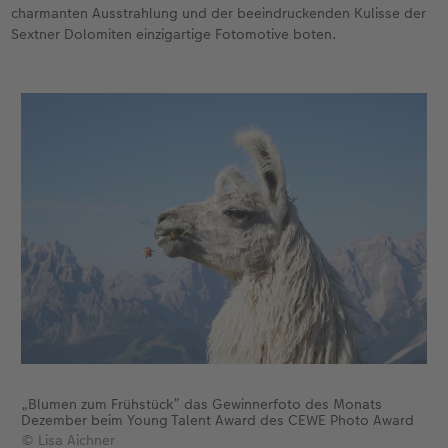
charmanten Ausstrahlung und der beeindruckenden Kulisse der
Sextner Dolomiten einzigartige Fotomotive boten.
Foto-Kochbuch
Neuheiten
Neuheiten
CEWE myPhotos
Neuheiten
Neuheiten
Neuheiten
Neuheiten
Extras
Extras
„Blumen zum Frühstück” das Gewinnerfoto des Monats
Dezember beim Young Talent Award des CEWE Photo Award
© Lisa Aichner