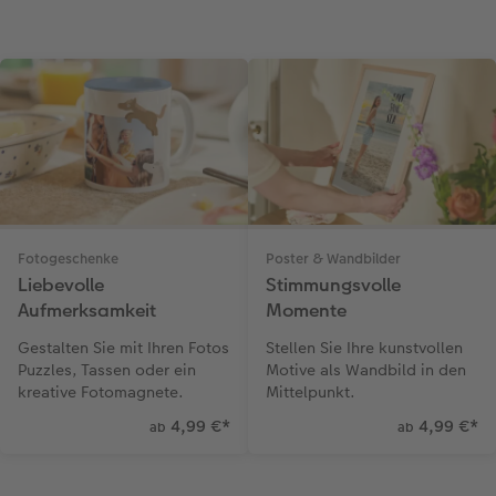
Fotogeschenke
Poster & Wandbilder
Liebevolle
Stimmungsvolle
Aufmerksamkeit
Momente
Gestalten Sie mit Ihren Fotos
Stellen Sie Ihre kunstvollen
Puzzles, Tassen oder ein
Motive als Wandbild in den
kreative Fotomagnete.
Mittelpunkt.
4,99 €
*
4,99 €
*
ab
ab