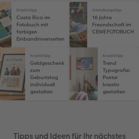
Kreativtipp
Gestaltungstipp
Costa Rica im
16 Jahre
Fotobuch mit
Freundschaft im
farbigen
CEWE FOTOBUCH
Einbandinnenseiten
Kreativtipp
Kreativtipp
Geldgeschenk
Trend
zum
Typografie:
Geburtstag
Poster
individuell
kreativ
gestalten
gestalten
Tipps und Ideen für Ihr nächstes