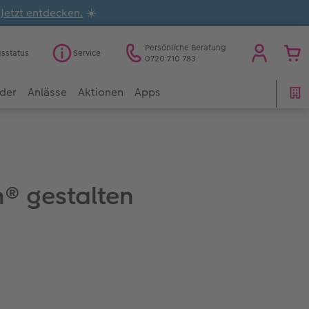
.
Jetzt entdecken.
☀️
Persönliche Beratung
gsstatus
Service
0720 710 783
der
Anlässe
Aktionen
Apps
® gestalten