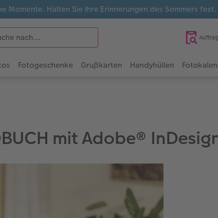
e Momente. Halten Sie Ihre Erinnerungen des Sommers fest
Auftra
tos
Fotogeschenke
Grußkarten
Handyhüllen
Fotokalen
UCH mit Adobe® InDesign