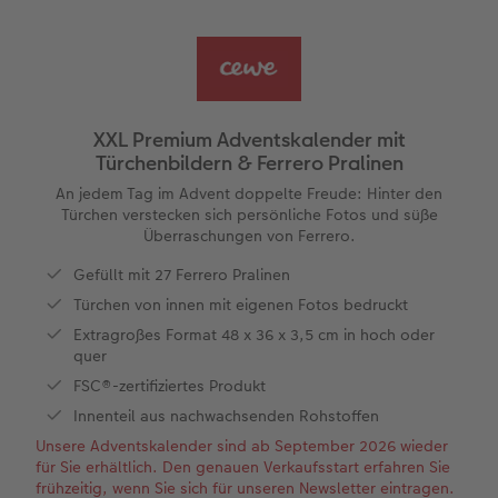
Panoramaseite
Fotocollage
Matte Prints
Biometrisches Passfoto
Trinkgefäße
Babykarten
Huawei Hüllen
Wandkalender Fineline
Kleine Geschenke
Neue Funktionen
Erinnerungstasche
hexxas
Bilderboxen
Sofortfotos
Fototassen
Geburtskarten
Silikonhüllen
Papierqualitäten
Danke sagen
Erste Schritte
Personalisierter Schuber
Acrylglas
Fotosets
Sofortfotos mit Rahmen
Emaille Becher
Taufkarten
Handykette
Bestellwege
für Männer
Softwaretipps
XXL Premium Adventskalender mit
Türchenbildern & Ferrero Pralinen
Bestellwege
Alu Dibond
Fotosticker
Sofortfotos mit Text
Trinkflasche
Postkarten Sets
Kunststoffhüllen
Designvorlagen
für Frauen
Videotutorials
An jedem Tag im Advent doppelte Freude: Hinter den
Türchen verstecken sich persönliche Fotos und süße
Inspiration
Gallery Print
Art Prints
Sofortfotos mit Design
Dekoration
Postkarten verschicken
Lederhüllen
Kalender mit fertigem Design
für Freundinnen
Überraschungen von Ferrero.
Gefüllt mit 27 Ferrero Pralinen
Jahrbuch
Hartschaum
Rahmen
Sofortfotostreifen
Schule & Büro
Fotokarten
Holzhüllen
Gestaltungsideen
für Kinder
Türchen von innen mit eigenen Fotos bedruckt
Reisefotobuch
Foto auf Holz
Fotogrößen & Formate
Sofortfotogrußkarten
Textilien
Digitale Grußkarte
Bio-based Case
CEWE myPhotos
für Großeltern
Extragroßes Format 48 x 36 x 3,5 cm in hoch oder
quer
Kundenbeispiele
Mehrteiler
Bestellwege
Sofortfotosets
Art Prints
Bestellwege
Mit Design
Neuheiten
für Tierfreunde
FSC®-zertifiziertes Produkt
Innenteil aus nachwachsenden Rohstoffen
Webinare & VHS
Bestellwege
Last Minute Fotos
Sofortfotocollagen
Faber-Castell
Papierqualitäten
Bestellwege
Extras
Einfach & schnell gestaltet
Unsere Adventskalender sind ab September 2026 wieder
für Sie erhältlich. Den genauen Verkaufsstart erfahren Sie
frühzeitig, wenn Sie sich für unseren Newsletter eintragen.
Erste Schritte
Ideen zur Wandgestaltung
CEWE myPhotos
Mehrteilige Sofortfotos
Foto-Geschenkbox
Weitere Anlässe
Inspiration
Besondere Geschenkideen