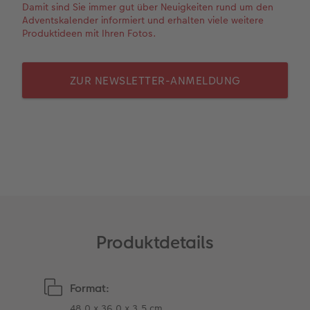
Damit sind Sie immer gut über Neuigkeiten rund um den
Adventskalender informiert und erhalten viele weitere
Fotobuch erstellen
CEWE myPhotos
Fotos digitalisieren
Retro Minis
Neuheiten
CEWE myPhotos
CEWE myPhotos
CEWE myPhotos
Produktideen mit Ihren Fotos.
Foto-Kochbuch
Neuheiten
Neuheiten
CEWE myPhotos
Neuheiten
Neuheiten
Neuheiten
ZUR NEWSLETTER-ANMELDUNG
Neuheiten
Extras
Extras
Produktdetails
Format:
48,0 x 36,0 x 3,5 cm