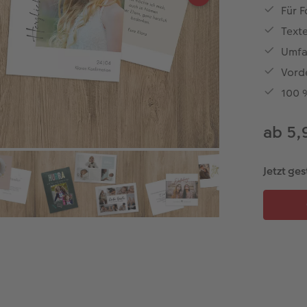
Für F
Texte
Umfa
Vord
100 
ab 5,
Jetzt ges