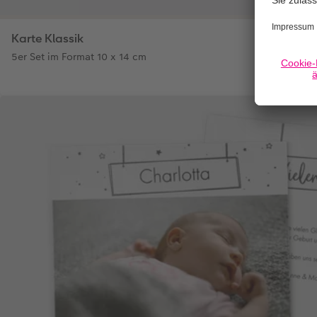
Karte Klassik
5er Set im Format 10 x 14 cm