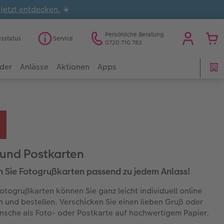
.
Jetzt entdecken.
☀️
Persönliche Beratung
gsstatus
Service
0720 710 783
der
Anlässe
Aktionen
Apps
 und Postkarten
n Sie Fotogrußkarten passend zu jedem Anlass!
otogrußkarten können Sie ganz leicht individuell online
n und bestellen. Verschicken Sie einen lieben Gruß oder
sche als Foto- oder Postkarte auf hochwertigem Papier.