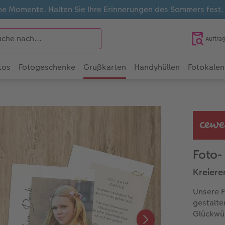
e Momente. Halten Sie Ihre Erinnerungen des Sommers fest
Auftra
tos
Fotogeschenke
Grußkarten
Handyhüllen
Fotokalen
Foto-
Kreiere
Unsere F
gestalte
Glückwün