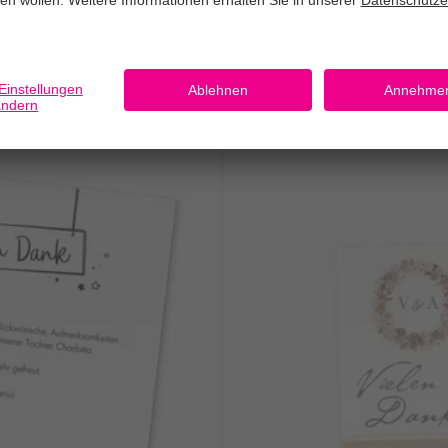
Karte XL
5er Set im Format 21 x 10,5 cm
8,95 €
*
ab