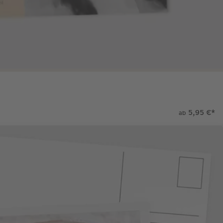
5,95 €
*
ab