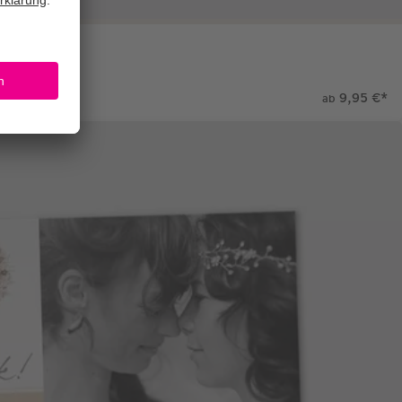
9,95 €
*
ab