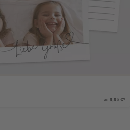
9,95 €
*
ab