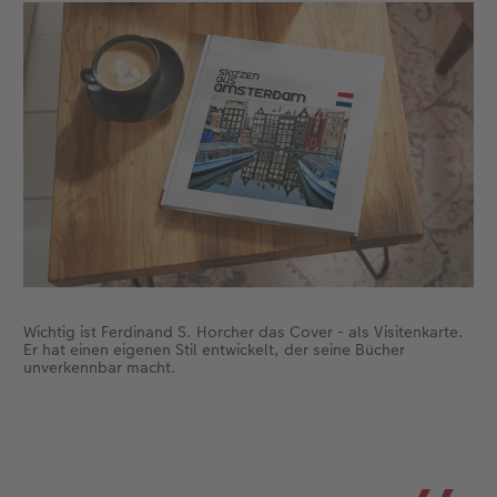
Foto-Kochbuch
Neuheiten
Neuheiten
CEWE myPhotos
Neuheiten
Neuheiten
Neuheiten
Neuheiten
Extras
Extras
Wichtig ist Ferdinand S. Horcher das Cover - als Visitenkarte.
Er hat einen eigenen Stil entwickelt, der seine Bücher
unverkennbar macht.