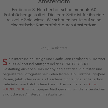
Amsterdam
Erinnerungstasche
hexxas
Bilderboxen
Sofortfotos
Fototassen
Geburtskarten
Silikonhüllen
Papierqualitäten
Danke sagen
Erste Schritte
Ferdinand S. Horcher hat schon mehr als 60
Personalisierter Schuber
Acrylglas
Fotosets
Sofortfotos mit Rahmen
Emaille Becher
Taufkarten
Handykette
Bestellwege
für Männer
Softwaretipps
Fotobücher gestaltet. Die leere Seite ist für ihn eine
reizvolle Spielwiese. Wir schauen heute auf seine
cineastische Kamerafahrt durch Amsterdam.
Bestellwege
Alu Dibond
Fotosticker
Sofortfotos mit Text
Trinkflasche
Postkarten Sets
Kunststoffhüllen
Designvorlagen
für Frauen
Videotutorials
Inspiration
Gallery Print
Art Prints
Sofortfotos mit Design
Dekoration
Postkarten verschicken
Lederhüllen
Kalender mit fertigem Design
für Freundinnen
Jahrbuch
Hartschaum
Rahmen
Sofortfotostreifen
Schule & Büro
Fotokarten
Holzhüllen
Gestaltungsideen
für Kinder
Von Julia Richters
S
ein Interesse an Design und Grafik kann Ferdinand S. Horcher
Reisefotobuch
Foto auf Holz
Fotogrößen & Formate
Sofortfotogrußkarten
Textilien
Digitale Grußkarte
Bio-based Case
CEWE myPhotos
für Großeltern
aus Gaildorf bei Stuttgart bei der CEWE FOTOBUCH
Gestaltung ausleben. Das Hobby begleitet den Publizisten und
Kundenbeispiele
Mehrteiler
Bestellwege
Sofortfotosets
Art Prints
Bestellwege
Mit Design
Neuheiten
für Tierfreunde
begeisterten Fotografen seit vielen Jahren. Ob Kurztrips, größere
Reisen, Jahrbücher oder als Geschenk für Freunde, er hat schon
Webinare & VHS
Bestellwege
Last Minute Fotos
Sofortfotocollagen
Faber-Castell
Papierqualitäten
Bestellwege
Extras
Einfach & schnell gestaltet
viele Arten von Fotobüchern kreiert. Diesmal hat er ein
CEWE
FOTOBUCH XL
mit Fotopapier Matt gewählt, um die farbenfrohen
Erste Schritte
Ideen zur Wandgestaltung
CEWE myPhotos
Mehrteilige Sofortfotos
Foto-Geschenkbox
Weitere Anlässe
Inspiration
Besondere Geschenkideen
Eindrücke aus Amsterdam festzuhalten.
Fotobuch erstellen
CEWE myPhotos
Fotos digitalisieren
Retro Minis
Neuheiten
CEWE myPhotos
CEWE myPhotos
CEWE myPhotos