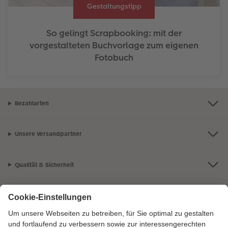
Gestaltungstipp
So gelingt Scrapbooking: mit der
vorgestalteten Buchvorlage zum eigenen
Fotobuch
Bezahlarten
Unsere Versandpartner
Qualität & Sicherheit
Zertifizierungen & Initiativen
CEWE Fotowelt