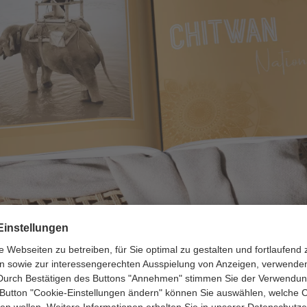
ber Nepal hat Annette Mayer-Rauh besonders ansprechende Kapite
 dekoriert.