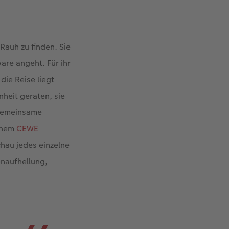
auh zu finden. Sie
are angeht. Für ihr
die Reise liegt
nheit geraten, sie
 gemeinsame
einem
CEWE
hau jedes einzelne
enaufhellung,