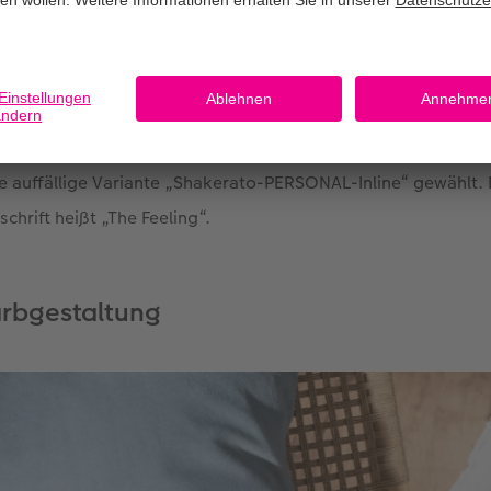
nt mit einer Doppelseite im gleichen Stil. Die dabei verwend
 als Grafiken eingefügt und anschließend mit Farbverläufen 
en.
 die auffällige Variante „Shakerato-PERSONAL-Inline“ gewählt. 
chrift heißt „The Feeling“.
rbgestaltung