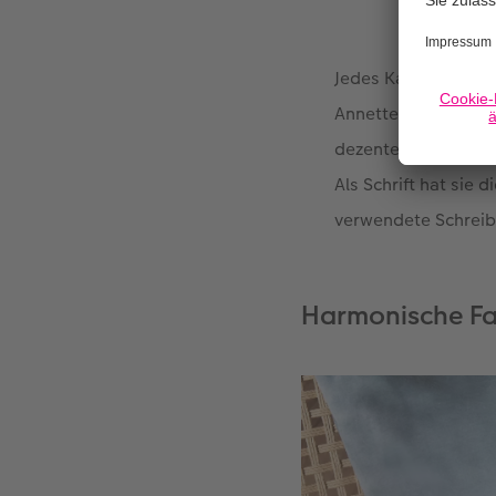
Jedes Kapitel begin
Annette Meyer-Rauh
dezenter zu gestalt
Als Schrift hat sie
verwendete Schreibs
Harmonische Fa