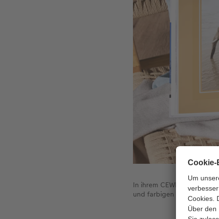
In ihrem CEWE FOTOBUCH ü
und farbigen Hintergründen