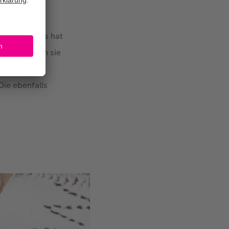
eten Mandalas hat
versehen, um sie
Die ebenfalls