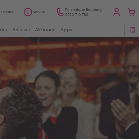
Persönliche Beratung
gsstatus
Service
0720 710 783
der
Anlässe
Aktionen
Apps