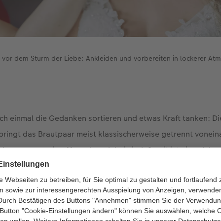
 vor dem Sturm der Liebe: Ankleiden und vorbereiten in lockerer At
ch einmal die Gedanken sortieren und etwas Kraft tanken: Di
bringt das Brautpaar meist klassischerweise getrennt vonein
 denen nur wenige Menschen dabei sind. Somit ist ein solche
eit, um Aufnahmen zu machen, die Freunden und Familie spät
tmosphäre vermitteln. Das Besondere: Die künftigen Eheleute
 Aufmerksamkeit überall, achten aber bestimmt nicht auf die 
keit für emotionsgeladene und authentische Schnappschüsse