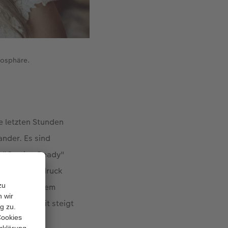
mosphäre.
e letzten Stunden
ander. Es sind
s "Getting Ready"
er einen Eindruck
 sind zu diesem
Kamera. Damit steigt
.