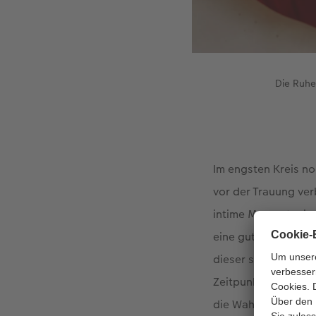
Die Ruhe
Im engsten Kreis no
vor der Trauung ver
intime Momente, in
eine gute Gelegenh
dieser speziellen A
Zeitpunkt mit Ihrer
die Wahrscheinlich