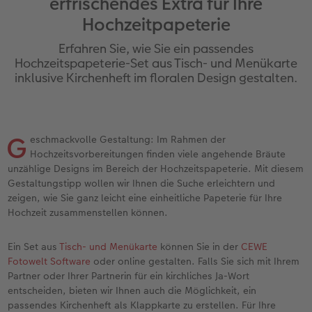
erfrischendes Extra für Ihre
Erinnerungstasche
hexxas
Bilderboxen
Sofortfotos
Fototassen
Geburtskarten
Silikonhüllen
Papierqualitäten
Danke sagen
Erste Schritte
Hochzeitpapeterie
Personalisierter Schuber
Acrylglas
Fotosets
Sofortfotos mit Rahmen
Emaille Becher
Taufkarten
Handykette
Bestellwege
für Männer
Softwaretipps
Erfahren Sie, wie Sie ein passendes
Hochzeitspapeterie-Set aus Tisch- und Menükarte
Bestellwege
Alu Dibond
Fotosticker
Sofortfotos mit Text
Trinkflasche
Postkarten Sets
Kunststoffhüllen
Designvorlagen
für Frauen
Videotutorials
inklusive Kirchenheft im floralen Design gestalten.
Inspiration
Gallery Print
Art Prints
Sofortfotos mit Design
Dekoration
Postkarten verschicken
Lederhüllen
Kalender mit fertigem Design
für Freundinnen
G
Jahrbuch
Hartschaum
Rahmen
Sofortfotostreifen
Schule & Büro
Fotokarten
Holzhüllen
Gestaltungsideen
für Kinder
eschmackvolle Gestaltung: Im Rahmen der
Hochzeitsvorbereitungen finden viele angehende Bräute
unzählige Designs im Bereich der Hochzeitspapeterie. Mit diesem
Reisefotobuch
Foto auf Holz
Fotogrößen & Formate
Sofortfotogrußkarten
Textilien
Digitale Grußkarte
Bio-based Case
CEWE myPhotos
für Großeltern
Gestaltungstipp wollen wir Ihnen die Suche erleichtern und
zeigen, wie Sie ganz leicht eine einheitliche Papeterie für Ihre
Kundenbeispiele
Mehrteiler
Bestellwege
Sofortfotosets
Art Prints
Bestellwege
Mit Design
Neuheiten
für Tierfreunde
Hochzeit zusammenstellen können.
Webinare & VHS
Bestellwege
Last Minute Fotos
Sofortfotocollagen
Faber-Castell
Papierqualitäten
Bestellwege
Extras
Einfach & schnell gestaltet
Ein Set aus
Tisch- und Menükarte
können Sie in der
CEWE
Fotowelt Software
oder online gestalten. Falls Sie sich mit Ihrem
Erste Schritte
Ideen zur Wandgestaltung
CEWE myPhotos
Mehrteilige Sofortfotos
Foto-Geschenkbox
Weitere Anlässe
Inspiration
Besondere Geschenkideen
Partner oder Ihrer Partnerin für ein kirchliches Ja-Wort
entscheiden, bieten wir Ihnen auch die Möglichkeit, ein
passendes Kirchenheft als Klappkarte zu erstellen. Für Ihre
Fotobuch erstellen
CEWE myPhotos
Fotos digitalisieren
Retro Minis
Neuheiten
CEWE myPhotos
CEWE myPhotos
CEWE myPhotos