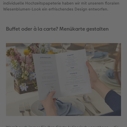
individuelle Hochzeitspapeterie haben wir mit unserem floralen
Wiesenblumen-Look ein erfrischendes Design entworfen.
Foto-Kochbuch
Neuheiten
Neuheiten
CEWE myPhotos
Neuheiten
Neuheiten
Neuheiten
Neuheiten
Extras
Extras
Buffet oder à la carte? Menükarte gestalten