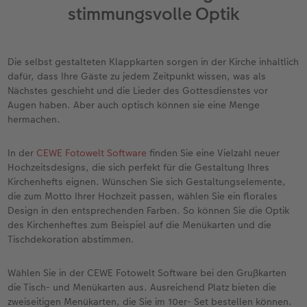
stimmungsvolle Optik
Foto-Kochbuch
Neuheiten
Neuheiten
CEWE myPhotos
Neuheiten
Neuheiten
Neuheiten
Neuheiten
Extras
Extras
Die selbst gestalteten Klappkarten sorgen in der Kirche inhaltlich
dafür, dass Ihre Gäste zu jedem Zeitpunkt wissen, was als
Nächstes geschieht und die Lieder des Gottesdienstes vor
Augen haben. Aber auch optisch können sie eine Menge
hermachen.
In der
CEWE Fotowelt Software
finden Sie eine Vielzahl neuer
Hochzeitsdesigns, die sich perfekt für die Gestaltung Ihres
Kirchenhefts eignen. Wünschen Sie sich Gestaltungselemente,
die zum Motto Ihrer Hochzeit passen, wählen Sie ein florales
Design in den entsprechenden Farben. So können Sie die Optik
des Kirchenheftes zum Beispiel auf die Menükarten und die
Tischdekoration abstimmen.
Wählen Sie in der CEWE Fotowelt Software bei den Grußkarten
die Tisch- und Menükarten aus. Ausreichend Platz bieten die
zweiseitigen Menükarten, die Sie im 10er- Set bestellen können.