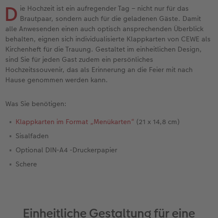
Erinnerungstasche
hexxas
Bilderboxen
Sofortfotos
Fototassen
Geburtskarten
Silikonhüllen
Papierqualitäten
Danke sagen
Erste Schritte
D
ie Hochzeit ist ein aufregender Tag – nicht nur für das
Brautpaar, sondern auch für die geladenen Gäste. Damit
Personalisierter Schuber
Acrylglas
Fotosets
Sofortfotos mit Rahmen
Emaille Becher
Taufkarten
Handykette
Bestellwege
für Männer
Softwaretipps
alle Anwesenden einen auch optisch ansprechenden Überblick
behalten, eignen sich individualisierte Klappkarten von CEWE als
Kirchenheft für die Trauung. Gestaltet im einheitlichen Design,
Bestellwege
Alu Dibond
Fotosticker
Sofortfotos mit Text
Trinkflasche
Postkarten Sets
Kunststoffhüllen
Designvorlagen
für Frauen
Videotutorials
sind Sie für jeden Gast zudem ein persönliches
Hochzeitssouvenir, das als Erinnerung an die Feier mit nach
Inspiration
Gallery Print
Art Prints
Sofortfotos mit Design
Dekoration
Postkarten verschicken
Lederhüllen
Kalender mit fertigem Design
für Freundinnen
Hause genommen werden kann.
Jahrbuch
Hartschaum
Rahmen
Sofortfotostreifen
Schule & Büro
Fotokarten
Holzhüllen
Gestaltungsideen
für Kinder
Was Sie benötigen:
Reisefotobuch
Foto auf Holz
Fotogrößen & Formate
Sofortfotogrußkarten
Textilien
Digitale Grußkarte
Bio-based Case
CEWE myPhotos
für Großeltern
Klappkarten im Format „Menükarten“
(21 x 14,8 cm)
Sisalfaden
Kundenbeispiele
Mehrteiler
Bestellwege
Sofortfotosets
Art Prints
Bestellwege
Mit Design
Neuheiten
für Tierfreunde
Optional DIN-A4 -Druckerpapier
Schere
Webinare & VHS
Bestellwege
Last Minute Fotos
Sofortfotocollagen
Faber-Castell
Papierqualitäten
Bestellwege
Extras
Einfach & schnell gestaltet
Erste Schritte
Ideen zur Wandgestaltung
CEWE myPhotos
Mehrteilige Sofortfotos
Foto-Geschenkbox
Weitere Anlässe
Inspiration
Besondere Geschenkideen
Einheitliche Gestaltung für eine
Fotobuch erstellen
CEWE myPhotos
Fotos digitalisieren
Retro Minis
Neuheiten
CEWE myPhotos
CEWE myPhotos
CEWE myPhotos