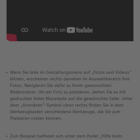
Foto-Kochbuch
Neuheiten
Neuheiten
CEWE myPhotos
Neuheiten
Neuheiten
Neuheiten
Neuheiten
Extras
Extras
Wenn Sie links im Gestaltungsmenü auf „Fotos und Videos“
klicken, erscheinen rechts daneben im Auswahlbereich Ihre
Fotos. Navigieren Sie dafür zu Ihrem gewünschten
Bilderordner. Um ein Foto zu platzieren, ziehen Sie es mit
gedrückter linker Maustaste auf die gewünschte Seite. Unter
dem „Anordnen“-Symbol oben rechts finden Sie in dem
Werkzeugkasten verschiedene Werkzeuge, die Sie zum
Platzieren nutzen können.
Zum Beispiel befindet sich unter dem Punkt „Hilfe beim