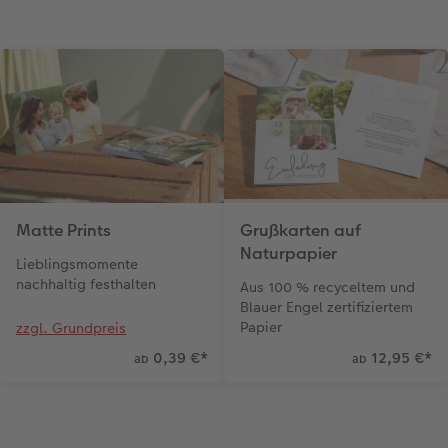
Fotobuch erstellen
CEWE myPhotos
Fotos digitalisieren
Retro Minis
Neuheiten
CEWE myPhotos
CEWE myPhotos
CEWE myPhotos
Foto-Kochbuch
Neuheiten
Neuheiten
CEWE myPhotos
Neuheiten
Neuheiten
Neuheiten
Neuheiten
Extras
Extras
Matte Prints
Grußkarten auf
Naturpapier
Lieblingsmomente
nachhaltig festhalten
Aus 100 % recyceltem und
Blauer Engel zertifiziertem
Papier
zzgl. Grundpreis
0,39 €
*
12,95 €
*
ab
ab