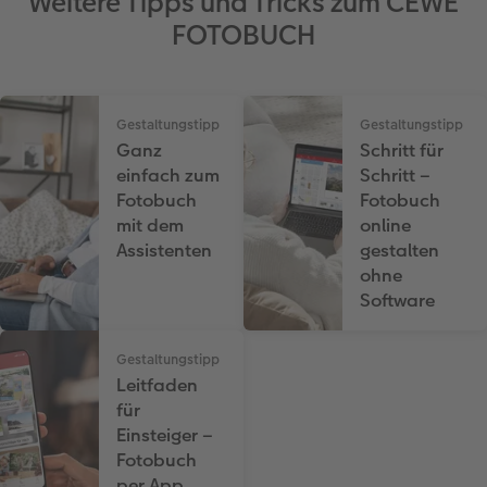
Weitere Tipps und Tricks zum CEWE
FOTOBUCH
Gestaltungstipp
Gestaltungstipp
Ganz
Schritt für
einfach zum
Schritt –
Fotobuch
Fotobuch
mit dem
online
Assistenten
gestalten
ohne
Software
Gestaltungstipp
Leitfaden
für
Einsteiger –
Fotobuch
per App