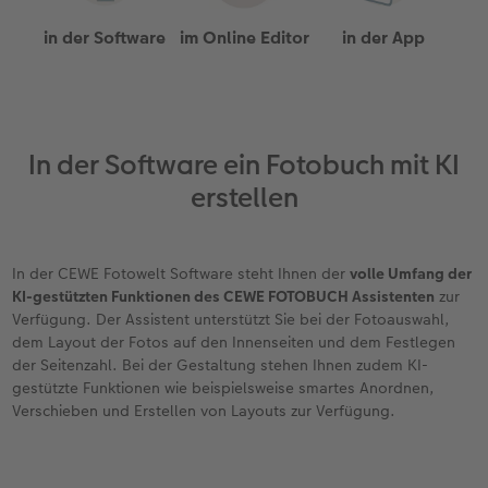
in der Software
im Online Editor
in der App
Fotobuch erstellen
CEWE myPhotos
Fotos digitalisieren
Retro Minis
Neuheiten
CEWE myPhotos
CEWE myPhotos
CEWE myPhotos
Foto-Kochbuch
Neuheiten
Neuheiten
CEWE myPhotos
Neuheiten
Neuheiten
Neuheiten
Neuheiten
Extras
Extras
In der Software ein Fotobuch mit KI
erstellen
In der CEWE Fotowelt Software steht Ihnen der
volle Umfang der
KI-gestützten Funktionen des CEWE FOTOBUCH Assistenten
zur
Verfügung. Der Assistent unterstützt Sie bei der Fotoauswahl,
dem Layout der Fotos auf den Innenseiten und dem Festlegen
der Seitenzahl. Bei der Gestaltung stehen Ihnen zudem KI-
gestützte Funktionen wie beispielsweise smartes Anordnen,
Verschieben und Erstellen von Layouts zur Verfügung.