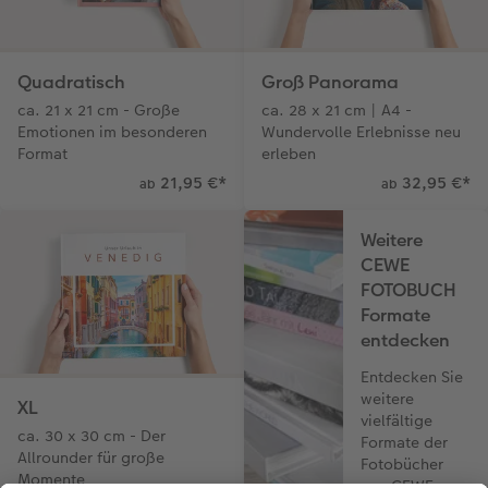
Quadratisch
Groß Panorama
ca. 21 x 21 cm - Große
ca. 28 x 21 cm | A4 -
Emotionen im besonderen
Wundervolle Erlebnisse neu
Format
erleben
21,95 €
*
32,95 €
*
ab
ab
Weitere
CEWE
FOTOBUCH
Formate
entdecken
Entdecken Sie
weitere
XL
vielfältige
ca. 30 x 30 cm - Der
Formate der
Allrounder für große
Fotobücher
Momente
von CEWE.