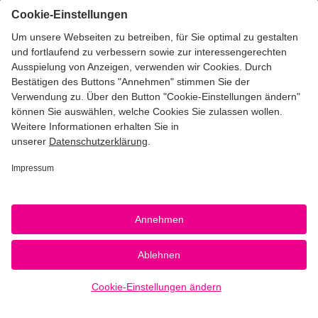
50,95 €
*
ab
Bezahlarten
Unsere Versandpartner
Qualität & Sicherheit
Zertifizierungen & Initiativen
* Die UVP gelten inkl. MwSt. zzgl. Versandkosten (ggf. auch bei Filialabholung) gem.
Preisliste
|
AGB
|
Datenschutz
|
Cookie-Einstellungen
|
Impressum
CEWE Fotowelt