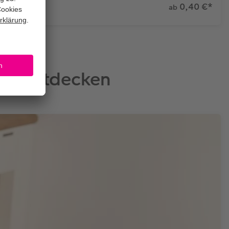
0,40 €
*
ab
op entdecken