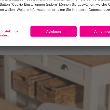
0,10 €
*
ab
e von CEWE im BIPA Fotosh