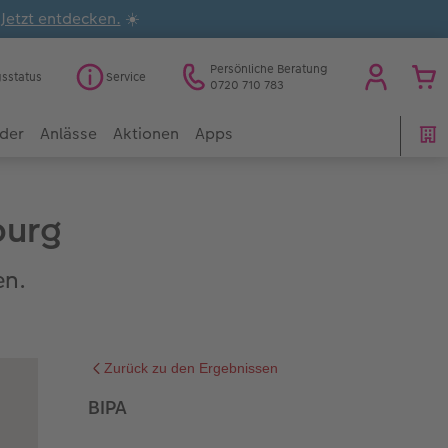
.
Jetzt entdecken.
☀️
Persönliche Beratung
gsstatus
Service
0720 710 783
der
Anlässe
Aktionen
Apps
burg
en.