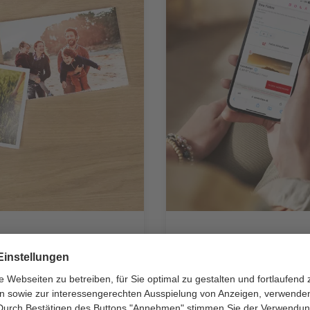
Express-Foto bestellen
hone. Wir entwickeln Ihre
Nach der Online-Bestellun
emiumpapier oder auf
BIPA Wunsch-Filiale überm
ausdrucken und direkt mi