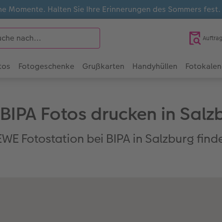
e Momente. Halten Sie Ihre Erinnerungen des Sommers fest
Auftra
tos
Fotogeschenke
Grußkarten
Handyhüllen
Fotokalen
 BIPA Fotos drucken in Salz
WE Fotostation bei BIPA in Salzburg find