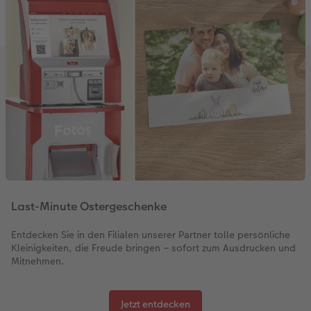
Fotobuch erstellen
CEWE myPhotos
Fotos digitalisieren
Retro Minis
Neuheiten
CEWE myPhotos
CEWE myPhotos
CEWE myPhotos
Foto-Kochbuch
Neuheiten
Neuheiten
CEWE myPhotos
Neuheiten
Neuheiten
Neuheiten
Neuheiten
Extras
Extras
Last-Minute Ostergeschenke
Entdecken Sie in den Filialen unserer Partner tolle persönliche
Kleinigkeiten, die Freude bringen – sofort zum Ausdrucken und
Mitnehmen.
Jetzt entdecken