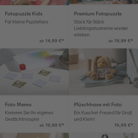
Fotopuzzle Kids
Premium Fotopuzzle
Für kleine Puzzlefans
Stück für Stück
Lieblingsmomente wieder
erleben
14,99 €
*
19,99 €
*
ab
ab
Foto Memo
Plüschhase mit Foto
Kreieren Sie Ihr eigenes
Ein Kuschel-Freund für Groß
Gedächtnisspiel
und Klein!
19,99 €
*
19,99 €
*
ab