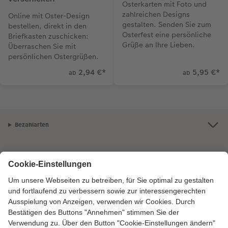
Osterkarten mit Foto und
zahlreichen Designs
Online mit Oster-Design
gestalten. Senden Sie zum
bestellen, direkt in den
Osterfest eine persönliche
Briefkasten zuschicken:
Grüße an Ihre Lieben.
Überraschen Sie mit
persönlichen Ostergrüßen.
2,94 €
*
5,95 €
*
ab
ab
Bezahlarten
Unsere Versandpartner
Qualität & Sicherheit
Zertifizierungen & Initiativen