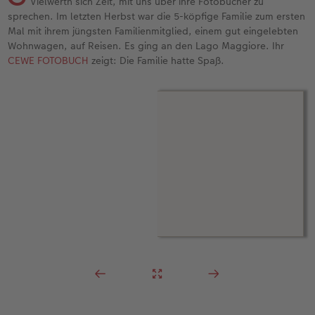
Vielwerth sich Zeit, mit uns über ihre Fotobücher zu
sprechen. Im letzten Herbst war die 5-köpfige Familie zum ersten
Foto-Kochbuch
Neuheiten
Neuheiten
CEWE myPhotos
Neuheiten
Neuheiten
Neuheiten
Mal mit ihrem jüngsten Familienmitglied, einem gut eingelebten
Wohnwagen, auf Reisen. Es ging an den Lago Maggiore. Ihr
CEWE FOTOBUCH
zeigt: Die Familie hatte Spaß.
Neuheiten
Extras
Extras