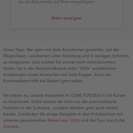
sie als Reiseroute auf Ihrer eingefügten
Landkarte darzustellen. Klicken Sie dafür auf die
Landkarte und öffnen im oberen Menü die
Mehr anzeigen
Funktion "GPX-Track auswählen". Im Anschluss
fügen Sie die gewünschte GPX-Datei hinzu.
Unser Tipp: Wer gern mit dem Assistenten gestaltet, hat die
Möglichkeit, Landkarten unter Anleitung und in wenigen Schritten
zu integrieren. Und sollten Sie einmal nicht weiterkommen,
finden Sie in der Bestellsoftware unter "Hilfe" ausführliche
Anleitungen sowie Antworten auf viele Fragen. Auch der
Kundendienst hilft bei Bedarf gern weiter.
Wir lieben es, unsere Reiseziele im CEWE FOTOBUCH mit Karten
zu illustrieren. Dafür nutzen wir nicht nur die automatisierte
Funktion in der Software, sondern werden gern auch selbst
kreativ. Entdecken Sie einige Beispiele in den Fotobüchern mit
unseren gesammelten
Reisen aus 2020
und der Tour durch die
Schweiz
.