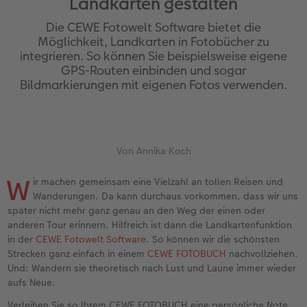
Landkarten gestalten
Erinnerungstasche
hexxas
Bilderboxen
Sofortfotos
Fototassen
Geburtskarten
Silikonhüllen
Papierqualitäten
Danke sagen
Erste Schritte
Die CEWE Fotowelt Software bietet die
Personalisierter Schuber
Acrylglas
Fotosets
Sofortfotos mit Rahmen
Emaille Becher
Taufkarten
Handykette
Bestellwege
für Männer
Softwaretipps
Möglichkeit, Landkarten in Fotobücher zu
integrieren. So können Sie beispielsweise eigene
GPS-Routen einbinden und sogar
Bestellwege
Alu Dibond
Fotosticker
Sofortfotos mit Text
Trinkflasche
Postkarten Sets
Kunststoffhüllen
Designvorlagen
für Frauen
Videotutorials
Bildmarkierungen mit eigenen Fotos verwenden.
Inspiration
Gallery Print
Art Prints
Sofortfotos mit Design
Dekoration
Postkarten verschicken
Lederhüllen
Kalender mit fertigem Design
für Freundinnen
Jahrbuch
Hartschaum
Rahmen
Sofortfotostreifen
Schule & Büro
Fotokarten
Holzhüllen
Gestaltungsideen
für Kinder
Von Annika Koch
Reisefotobuch
Foto auf Holz
Fotogrößen & Formate
Sofortfotogrußkarten
Textilien
Digitale Grußkarte
Bio-based Case
CEWE myPhotos
für Großeltern
W
ir machen gemeinsam eine Vielzahl an tollen Reisen und
Wanderungen. Da kann durchaus vorkommen, dass wir uns
Kundenbeispiele
Mehrteiler
Bestellwege
Sofortfotosets
Art Prints
Bestellwege
Mit Design
Neuheiten
für Tierfreunde
später nicht mehr ganz genau an den Weg der einen oder
anderen Tour erinnern. Hilfreich ist dann die Landkartenfunktion
Webinare & VHS
Bestellwege
Last Minute Fotos
Sofortfotocollagen
Faber-Castell
Papierqualitäten
Bestellwege
Extras
Einfach & schnell gestaltet
in der
CEWE Fotowelt Software
. So können wir die schönsten
Strecken ganz einfach in einem
CEWE FOTOBUCH
nachvollziehen.
Erste Schritte
Ideen zur Wandgestaltung
CEWE myPhotos
Mehrteilige Sofortfotos
Foto-Geschenkbox
Weitere Anlässe
Inspiration
Besondere Geschenkideen
Und: Wandern sie theoretisch nach Lust und Laune immer wieder
aufs Neue.
Fotobuch erstellen
CEWE myPhotos
Fotos digitalisieren
Retro Minis
Neuheiten
CEWE myPhotos
CEWE myPhotos
CEWE myPhotos
Verleihen Sie so Ihrem CEWE FOTOBUCH eine persönliche Note,