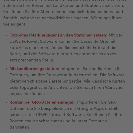
indem Sie Ihre Reisen mit Landkarten und Routen visualisieren.
Foto-Kochbuch
Neuheiten
Neuheiten
CEWE myPhotos
Neuheiten
Neuheiten
Neuheiten
So können Sie Ihre Abenteuer anschaulich dokumentieren und
für sich und andere nachvollziehbar machen. Wir zeigen Ihnen
wie es geht.
Neuheiten
Extras
Extras
Foto-Pins (Markierungen) an den Stationen setzen
: Mit der
CEWE Fotowelt Software können Sie besuchte Orte mit
Foto-Pins markieren. Ziehen Sie einfach Ihr Foto auf die
Karte, und die Software platziert es automatisch an der
entsprechenden Stelle.
Mit Landkarten gestalten
: Integrieren Sie Landkarten in Ihr
Fotobuch, um Ihre Reiseverläufe darzustellen. Die Software
bietet verschiedene Darstellungsstile, wie klassische Karten
oder topografische Ansichten, die Sie nach Ihren Wünschen
anpassen können.
Routen per GPX-Dateien einfügen
: Importieren Sie GPX-
Dateien, die Sie beispielsweise mit Google Maps erstellt
haben, in die CEWE Fotowelt Software. So können Sie Ihre
Routen exakt nachzeichnen und in Ihrem Fotobuch
darstellen.