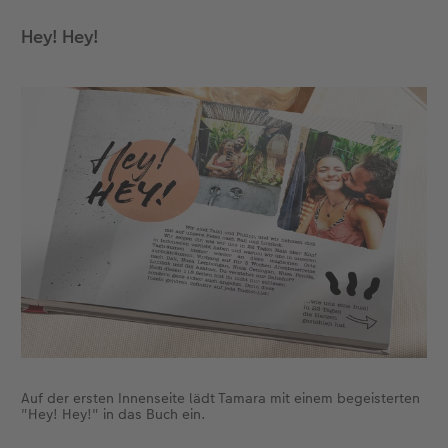
Hey! Hey!
Foto-Kochbuch
Neuheiten
Neuheiten
CEWE myPhotos
Neuheiten
Neuheiten
Neuheiten
Neuheiten
Extras
Extras
Auf der ersten Innenseite lädt Tamara mit einem begeisterten
"Hey! Hey!" in das Buch ein.