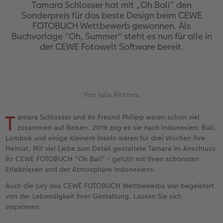
Erinnerungstasche
hexxas
Bilderboxen
Sofortfotos
Fototassen
Geburtskarten
Silikonhüllen
Papierqualitäten
Danke sagen
Erste Schritte
Tamara Schlosser hat mit „Oh Bali“ den
Sonderpreis für das beste Design beim CEWE
FOTOBUCH Wettbewerb gewonnen. Als
Personalisierter Schuber
Acrylglas
Fotosets
Sofortfotos mit Rahmen
Emaille Becher
Taufkarten
Handykette
Bestellwege
für Männer
Softwaretipps
Buchvorlage "Oh, Summer" steht es nun für alle in
der CEWE Fotowelt Software bereit.
Bestellwege
Alu Dibond
Fotosticker
Sofortfotos mit Text
Trinkflasche
Postkarten Sets
Kunststoffhüllen
Designvorlagen
für Frauen
Videotutorials
Inspiration
Gallery Print
Art Prints
Sofortfotos mit Design
Dekoration
Postkarten verschicken
Lederhüllen
Kalender mit fertigem Design
für Freundinnen
Von Julia Richters
Jahrbuch
Hartschaum
Rahmen
Sofortfotostreifen
Schule & Büro
Fotokarten
Holzhüllen
Gestaltungsideen
für Kinder
T
amara Schlosser und ihr Freund Philipp waren schon viel
Reisefotobuch
Foto auf Holz
Fotogrößen & Formate
Sofortfotogrußkarten
Textilien
Digitale Grußkarte
Bio-based Case
CEWE myPhotos
für Großeltern
zusammen auf Reisen. 2019 zog es sie nach Indonesien: Bali,
Lombok und einige kleinere Inseln waren für drei Wochen ihre
Kundenbeispiele
Mehrteiler
Bestellwege
Sofortfotosets
Art Prints
Bestellwege
Mit Design
Neuheiten
für Tierfreunde
Heimat. Mit viel Liebe zum Detail gestaltete Tamara im Anschluss
ihr CEWE FOTOBUCH "Oh Bali" - gefüllt mit Ihren schönsten
Erlebnissen und der Atmosphäre Indonesiens.
Webinare & VHS
Bestellwege
Last Minute Fotos
Sofortfotocollagen
Faber-Castell
Papierqualitäten
Bestellwege
Extras
Einfach & schnell gestaltet
Auch die Jury des CEWE FOTOBUCH Wettbewerbs war begeistert
Erste Schritte
Ideen zur Wandgestaltung
CEWE myPhotos
Mehrteilige Sofortfotos
Foto-Geschenkbox
Weitere Anlässe
Inspiration
Besondere Geschenkideen
von der Lebendigkeit ihrer Gestaltung. Lassen Sie sich
inspirieren:
Fotobuch erstellen
CEWE myPhotos
Fotos digitalisieren
Retro Minis
Neuheiten
CEWE myPhotos
CEWE myPhotos
CEWE myPhotos