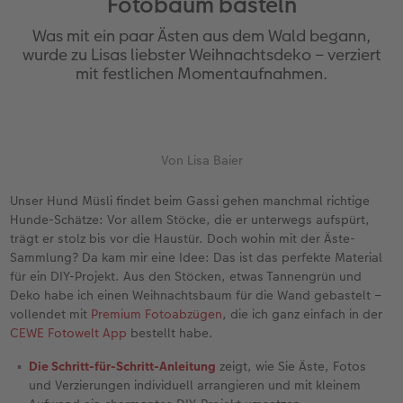
Fotobaum basteln
Erinnerungstasche
hexxas
Bilderboxen
Sofortfotos
Fototassen
Geburtskarten
Silikonhüllen
Papierqualitäten
Danke sagen
Erste Schritte
Was mit ein paar Ästen aus dem Wald begann,
Personalisierter Schuber
Acrylglas
Fotosets
Sofortfotos mit Rahmen
Emaille Becher
Taufkarten
Handykette
Bestellwege
für Männer
Softwaretipps
wurde zu Lisas liebster Weihnachtsdeko – verziert
mit festlichen Momentaufnahmen.
Bestellwege
Alu Dibond
Fotosticker
Sofortfotos mit Text
Trinkflasche
Postkarten Sets
Kunststoffhüllen
Designvorlagen
für Frauen
Videotutorials
Inspiration
Gallery Print
Art Prints
Sofortfotos mit Design
Dekoration
Postkarten verschicken
Lederhüllen
Kalender mit fertigem Design
für Freundinnen
Von Lisa Baier
Jahrbuch
Hartschaum
Rahmen
Sofortfotostreifen
Schule & Büro
Fotokarten
Holzhüllen
Gestaltungsideen
für Kinder
Unser Hund Müsli findet beim Gassi gehen manchmal richtige
Hunde-Schätze: Vor allem Stöcke, die er unterwegs aufspürt,
Reisefotobuch
Foto auf Holz
Fotogrößen & Formate
Sofortfotogrußkarten
Textilien
Digitale Grußkarte
Bio-based Case
CEWE myPhotos
für Großeltern
trägt er stolz bis vor die Haustür. Doch wohin mit der Äste-
Sammlung? Da kam mir eine Idee: Das ist das perfekte Material
Kundenbeispiele
Mehrteiler
Bestellwege
Sofortfotosets
Art Prints
Bestellwege
Mit Design
Neuheiten
für Tierfreunde
für ein DIY-Projekt. Aus den Stöcken, etwas Tannengrün und
Deko habe ich einen Weihnachtsbaum für die Wand gebastelt –
Webinare & VHS
Bestellwege
Last Minute Fotos
Sofortfotocollagen
Faber-Castell
Papierqualitäten
Bestellwege
Extras
Einfach & schnell gestaltet
vollendet mit
Premium Fotoabzügen
, die ich ganz einfach in der
CEWE Fotowelt App
bestellt habe.
Erste Schritte
Ideen zur Wandgestaltung
CEWE myPhotos
Mehrteilige Sofortfotos
Foto-Geschenkbox
Weitere Anlässe
Inspiration
Besondere Geschenkideen
Die Schritt-für-Schritt-Anleitung
zeigt, wie Sie Äste, Fotos
und Verzierungen individuell arrangieren und mit kleinem
Fotobuch erstellen
CEWE myPhotos
Fotos digitalisieren
Retro Minis
Neuheiten
CEWE myPhotos
CEWE myPhotos
CEWE myPhotos