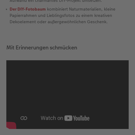
Aufwand ein charmantes DIY-Projekt umsetzen.
Der DIY-Fotobaum
kombiniert Naturmaterialien, kleine
Foto-Kochbuch
Neuheiten
Neuheiten
CEWE myPhotos
Neuheiten
Neuheiten
Neuheiten
Papierrahmen und Lieblingsfotos zu einem kreativen
Dekoelement oder außergewöhnlichen Geschenk.
Neuheiten
Extras
Extras
Mit Erinnerungen schmücken