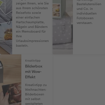
zeigen Ihnen, wie Sie
Bastelutensilien
aus Ihrem schönsten
und Co. in
Reisefoto sowie
individuellen
einer einfachen
Fotoboxen
Hartschaumplatte,
verstauen.
Nägeln und Bändern
ein Memoboard für
Ihre
Urlaubsimpressionen
basteln.
Kreativtipp
Bilderbox
mit Wow-
Effekt
Kreativtipp zu
Weihnachten:
Bilderboxen
mit selbst
gestalteten