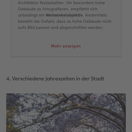
Architektur festzuhalten. Um besonders hohe
Gebäude zu fotografieren, empfiehlt sich
unbedingt ein
Weitwinkelobjektiv
. Andernfalls
besteht die Gefahr, dass zu hohe Gebäude nicht
aufs Bild passen und abgeschnitten werden.
Beim Fotografieren bei Dunkelheit oder mit sehr
wenig Licht bedarf es längerer Belichtungszeiten.
Mehr anzeigen
Nutzen Sie daher ein
Stativ
, sodass Ihre Fotos
nicht verwackeln. Um bei der Reise nicht so
schwer schleppen zu müssen, gibt es mittlerweile
auch sehr kleine und einfache Stative, die in den
Tagesrucksack passen. Wir haben für Sie weitere
4. Verschiedene Jahreszeiten in der Stadt
Tipps zum Thema Langzeitbelichtung in der Stadt
zusammengefasst.