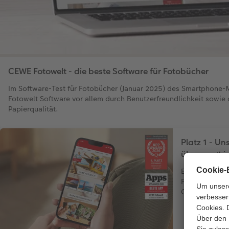
CEWE Fotowelt - die beste Software für Fotobücher
Im Software-Test für Fotobücher (Januar 2025) des Smartphone
Fotowelt Software vor allem durch Benutzerfreundlichkeit sowie
Papierqualität.
Platz 1 - U
überzeugt i
Entdecken Si
Fotowelt App 
Gestaltungs 