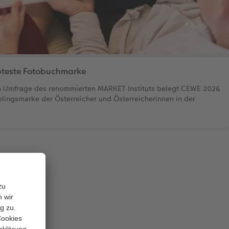
ebteste Fotobuchmarke
ven Umfrage des renommierten MARKET Instituts belegt CEWE 2026
blingsmarke der Österreicher und Österreicherinnen in der