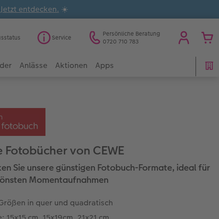
.
Jetzt entdecken.
☀️
Persönliche Beratung
gsstatus
Service
0720 710 783
der
Anlässe
Aktionen
Apps
e Fotobücher von CEWE
en Sie unsere günstigen Fotobuch-Formate, ideal für
chönsten Momentaufnahmen
 Größen in quer und quadratisch
: 15x15 cm, 15x19cm, 21x21 cm