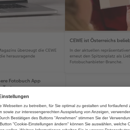
CEWE ist Österreichs beli
-Magazins überzeugt die CEWE
In der aktuellen repräsentati
 die herausragende
erneut den Spitzenplatz als Lie
Fotobuchanbieter-Branche.
nsere Fotobuch App
m Test
e die ausgezeichnete CEWE
mit neuen Funktionen zur
Ihres CEWE FOTOBUCHs.