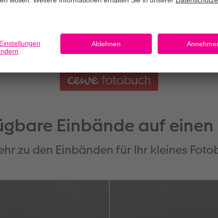
ügbare Einbände auf einen 
ehr zu den Einbänden für Ihr kleines Fo