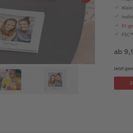
Klei
Indi
KI-g
FSC®-
ab 9,
Jetzt ges