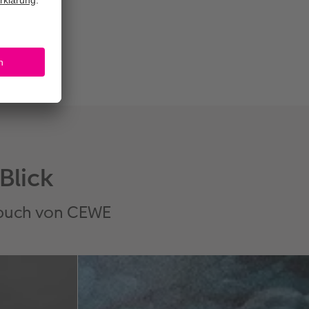
Blick
tobuch von CEWE