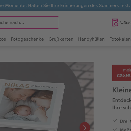
e Momente. Halten Sie Ihre Erinnerungen des Sommers fest
Auftra
tos
Fotogeschenke
Grußkarten
Handyhüllen
Fotokalen
Klein
Entdeck
Ihre s
Drei
Maße