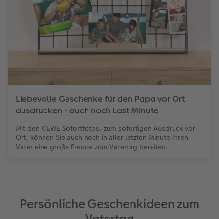
Fotobuch erstellen
CEWE myPhotos
Fotos digitalisieren
Retro Minis
Neuheiten
CEWE myPhotos
CEWE myPhotos
CEWE myPhotos
Foto-Kochbuch
Neuheiten
Neuheiten
CEWE myPhotos
Neuheiten
Neuheiten
Neuheiten
Neuheiten
Extras
Extras
Liebevolle Geschenke für den Papa vor Ort
ausdrucken - auch noch Last Minute
Mit den CEWE Sofortfotos, zum sofortigen Ausdruck vor
Ort, können Sie auch noch in aller letzten Minute Ihren
Vater eine große Freude zum Vatertag bereiten.
Persönliche Geschenkideen zum
Vatertag