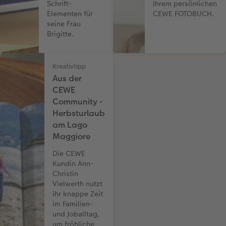
Schrift-
Ihrem persönlichen
Elementen für
CEWE FOTOBUCH.
seine Frau
Brigitte.
Kreativtipp
Aus der
CEWE
Community -
Herbsturlaub
am Lago
Maggiore
Die CEWE
Kundin Ann-
Christin
Vielwerth nutzt
ihr knappe Zeit
im Familien-
und Joballtag,
um fröhliche