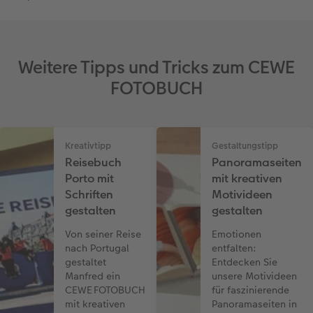
Weitere Tipps und Tricks zum CEWE
FOTOBUCH
Kreativtipp
Gestaltungstipp
Reisebuch
Panoramaseiten
Porto mit
mit kreativen
Schriften
Motivideen
gestalten
gestalten
Von seiner Reise
Emotionen
nach Portugal
entfalten:
gestaltet
Entdecken Sie
Manfred ein
unsere Motivideen
CEWE FOTOBUCH
für faszinierende
mit kreativen
Panoramaseiten in