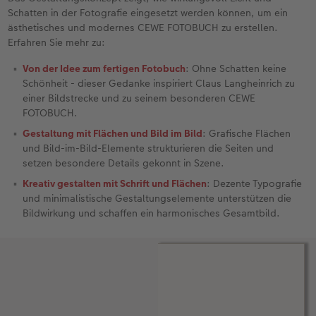
Schatten in der Fotografie eingesetzt werden können, um ein
Foto-Kochbuch
Neuheiten
Neuheiten
CEWE myPhotos
Neuheiten
Neuheiten
Neuheiten
ästhetisches und modernes CEWE FOTOBUCH zu erstellen.
Erfahren Sie mehr zu:
Neuheiten
Extras
Extras
Von der Idee zum fertigen Fotobuch
: Ohne Schatten keine
Schönheit - dieser Gedanke inspiriert Claus Langheinrich zu
einer Bildstrecke und zu seinem besonderen CEWE
FOTOBUCH.
Gestaltung mit Flächen und Bild im Bild
: Grafische Flächen
und Bild-im-Bild-Elemente strukturieren die Seiten und
setzen besondere Details gekonnt in Szene.
Kreativ gestalten mit Schrift und Flächen
: Dezente Typografie
und minimalistische Gestaltungselemente unterstützen die
Bildwirkung und schaffen ein harmonisches Gesamtbild.