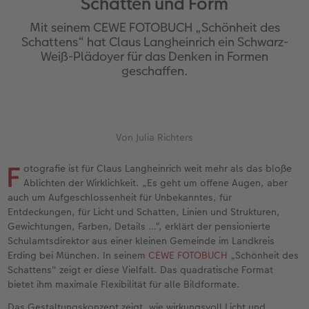
Schatten und Form
Erinnerungstasche
hexxas
Bilderboxen
Sofortfotos
Fototassen
Geburtskarten
Silikonhüllen
Papierqualitäten
Danke sagen
Erste Schritte
Mit seinem CEWE FOTOBUCH „Schönheit des
Personalisierter Schuber
Acrylglas
Fotosets
Sofortfotos mit Rahmen
Emaille Becher
Taufkarten
Handykette
Bestellwege
für Männer
Softwaretipps
Schattens“ hat Claus Langheinrich ein Schwarz-
Weiß-Plädoyer für das Denken in Formen
geschaffen.
Bestellwege
Alu Dibond
Fotosticker
Sofortfotos mit Text
Trinkflasche
Postkarten Sets
Kunststoffhüllen
Designvorlagen
für Frauen
Videotutorials
Inspiration
Gallery Print
Art Prints
Sofortfotos mit Design
Dekoration
Postkarten verschicken
Lederhüllen
Kalender mit fertigem Design
für Freundinnen
Jahrbuch
Hartschaum
Rahmen
Sofortfotostreifen
Schule & Büro
Fotokarten
Holzhüllen
Gestaltungsideen
für Kinder
Von Julia Richters
F
otografie ist für Claus Langheinrich weit mehr als das bloße
Reisefotobuch
Foto auf Holz
Fotogrößen & Formate
Sofortfotogrußkarten
Textilien
Digitale Grußkarte
Bio-based Case
CEWE myPhotos
für Großeltern
Ablichten der Wirklichkeit. „Es geht um offene Augen, aber
auch um Aufgeschlossenheit für Unbekanntes, für
Kundenbeispiele
Mehrteiler
Bestellwege
Sofortfotosets
Art Prints
Bestellwege
Mit Design
Neuheiten
für Tierfreunde
Entdeckungen, für Licht und Schatten, Linien und Strukturen,
Gewichtungen, Farben, Details …“, erklärt der pensionierte
Webinare & VHS
Bestellwege
Last Minute Fotos
Sofortfotocollagen
Faber-Castell
Papierqualitäten
Bestellwege
Extras
Einfach & schnell gestaltet
Schulamtsdirektor aus einer kleinen Gemeinde im Landkreis
Erding bei München. In seinem
CEWE FOTOBUCH
„Schönheit des
Erste Schritte
Ideen zur Wandgestaltung
CEWE myPhotos
Mehrteilige Sofortfotos
Foto-Geschenkbox
Weitere Anlässe
Inspiration
Besondere Geschenkideen
Schattens" zeigt er diese Vielfalt. Das quadratische Format
bietet ihm maximale Flexibilität für alle Bildformate.
Fotobuch erstellen
CEWE myPhotos
Fotos digitalisieren
Retro Minis
Neuheiten
CEWE myPhotos
CEWE myPhotos
CEWE myPhotos
Das Gestaltungskonzept zeigt, wie wirkungsvoll Licht und