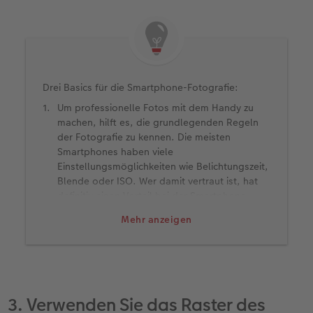
Drei Basics für die Smartphone-Fotografie:
Um professionelle Fotos mit dem Handy zu
machen, hilft es, die grundlegenden Regeln
der Fotografie zu kennen. Die meisten
Smartphones haben viele
Einstellungsmöglichkeiten wie Belichtungszeit,
Blende oder ISO. Wer damit vertraut ist, hat
definitiv einen Vorteil bei der Smartphone-
Fotografie.
Mehr anzeigen
Die Kameralinse sollte immer sauber gehalten
werden: Dieser Tipp wirkt banal, ist aber sehr
wichtig und wird meistens unterschätzt. Eine
unsaubere Kameralinse lässt nämlich das Bild
unscharf wirken und bringt Störelemente ins
Foto. Wir empfehlen für die Reinigung ein
3. Verwenden Sie das Raster des
Mikrofaser- oder Brillenputztuch, da diese