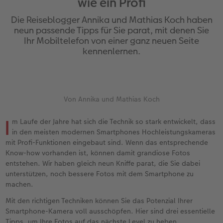
wie ein Profi
Erinnerungstasche
hexxas
Bilderboxen
Sofortfotos
Fototassen
Geburtskarten
Silikonhüllen
Papierqualitäten
Danke sagen
Erste Schritte
Die Reiseblogger Annika und Mathias Koch haben
Personalisierter Schuber
Acrylglas
Fotosets
Sofortfotos mit Rahmen
Emaille Becher
Taufkarten
Handykette
Bestellwege
für Männer
Softwaretipps
neun passende Tipps für Sie parat, mit denen Sie
Ihr Mobiltelefon von einer ganz neuen Seite
kennenlernen.
Bestellwege
Alu Dibond
Fotosticker
Sofortfotos mit Text
Trinkflasche
Postkarten Sets
Kunststoffhüllen
Designvorlagen
für Frauen
Videotutorials
Inspiration
Gallery Print
Art Prints
Sofortfotos mit Design
Dekoration
Postkarten verschicken
Lederhüllen
Kalender mit fertigem Design
für Freundinnen
Jahrbuch
Hartschaum
Rahmen
Sofortfotostreifen
Schule & Büro
Fotokarten
Holzhüllen
Gestaltungsideen
für Kinder
Von Annika und Mathias Koch
I
m Laufe der Jahre hat sich die Technik so stark entwickelt, dass
Reisefotobuch
Foto auf Holz
Fotogrößen & Formate
Sofortfotogrußkarten
Textilien
Digitale Grußkarte
Bio-based Case
CEWE myPhotos
für Großeltern
in den meisten modernen Smartphones Hochleistungskameras
mit Profi-Funktionen eingebaut sind. Wenn das entsprechende
Kundenbeispiele
Mehrteiler
Bestellwege
Sofortfotosets
Art Prints
Bestellwege
Mit Design
Neuheiten
für Tierfreunde
Know-how vorhanden ist, können damit grandiose Fotos
entstehen. Wir haben gleich neun Kniffe parat, die Sie dabei
Webinare & VHS
Bestellwege
Last Minute Fotos
Sofortfotocollagen
Faber-Castell
Papierqualitäten
Bestellwege
Extras
Einfach & schnell gestaltet
unterstützen, noch bessere Fotos mit dem Smartphone zu
machen.
Erste Schritte
Ideen zur Wandgestaltung
CEWE myPhotos
Mehrteilige Sofortfotos
Foto-Geschenkbox
Weitere Anlässe
Inspiration
Besondere Geschenkideen
Mit den richtigen Techniken können Sie das Potenzial Ihrer
Smartphone-Kamera voll ausschöpfen. Hier sind drei essentielle
Fotobuch erstellen
CEWE myPhotos
Fotos digitalisieren
Retro Minis
Neuheiten
CEWE myPhotos
CEWE myPhotos
CEWE myPhotos
Tipps, um Ihre Fotos auf das nächste Level zu heben.