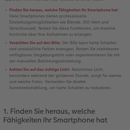
Finden Sie heraus, welche Fähigkeiten Ihr Smartphone hat
:
Foto-Kochbuch
Neuheiten
Neuheiten
CEWE myPhotos
Neuheiten
Neuheiten
Neuheiten
Viele Smartphones bieten professionelle
Einstellungsmöglichkeiten wie Blende, ISO-Wert und
Neuheiten
Extras
Extras
Verschlusszeit. Nutzen Sie diese Funktionen, um kreative
Kontrolle über Ihre Aufnahmen zu erlangen.
Verzichten Sie auf den Blitz
: Der Blitz kann harte Schatten
und unnatürliche Farben erzeugen. Nutzen Sie stattdessen
verfügbares Umgebungslicht oder experimentieren Sie mit
der manuellen Belichtungseinstellung.
Achten Sie auf das richtige Licht
: Natürliches Licht,
besonders während der goldenen Stunde, sorgt für warme
und weiche Fotos. Vermeiden Sie direkte
Sonneneinstrahlung, um harte Schatten zu reduzieren.
1. Finden Sie heraus, welche
Fähigkeiten Ihr Smartphone hat