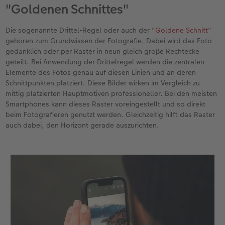
"Goldenen Schnittes"
keine Schlieren hinterlassen.
Benutzen Sie beim Fotografieren immer beide
Die sogenannte Drittel-Regel oder auch der
"Goldene Schnitt"
Hände. Das ist wichtig, um die Kamera zu
gehören zum Grundwissen der Fotografie. Dabei wird das Foto
stabilisieren und das Bild nicht zu verwackeln.
gedanklich oder per Raster in neun gleich große Rechtecke
Dies ist gerade in Situationen hilfreich, in
geteilt. Bei Anwendung der Drittelregel werden die zentralen
denen bewegte Objekte fotografiert oder die
Elemente des Fotos genau auf diesen Linien und an deren
Kamera länger belichten sollen.
Schnittpunkten platziert. Diese Bilder wirken im Vergleich zu
mittig platzierten Hauptmotiven professioneller. Bei den meisten
Smartphones kann dieses Raster voreingestellt und so direkt
beim Fotografieren genutzt werden. Gleichzeitig hilft das Raster
auch dabei, den Horizont gerade auszurichten.