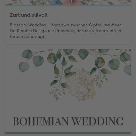
Fotobuch erstellen
CEWE myPhotos
Fotos digitalisieren
Retro Minis
Neuheiten
CEWE myPhotos
CEWE myPhotos
CEWE myPhotos
Zart und stilvoll
Blossom Wedding – irgendwo zwischen Gipfel und Meer:
Foto-Kochbuch
Neuheiten
Neuheiten
CEWE myPhotos
Neuheiten
Neuheiten
Neuheiten
Ein florales Design mit Romantik, das mit seinen sanften
Farben überzeugt.
Neuheiten
Extras
Extras