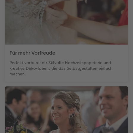
Foto-Kochbuch
Neuheiten
Neuheiten
CEWE myPhotos
Neuheiten
Neuheiten
Neuheiten
Neuheiten
Extras
Extras
Für mehr Vorfreude
Perfekt vorbereitet: Stilvolle Hochzeitspapeterie und
kreative Deko-Ideen, die das Selbstgestalten einfach
machen.